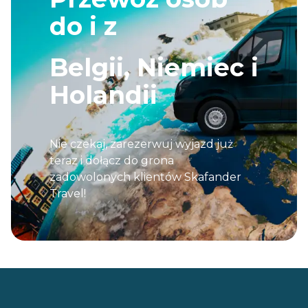
do i z
Belgii, Niemiec i
Holandii
Nie czekaj, zarezerwuj wyjazd już
teraz i dołącz do grona
zadowolonych klientów Skafander
Travel!