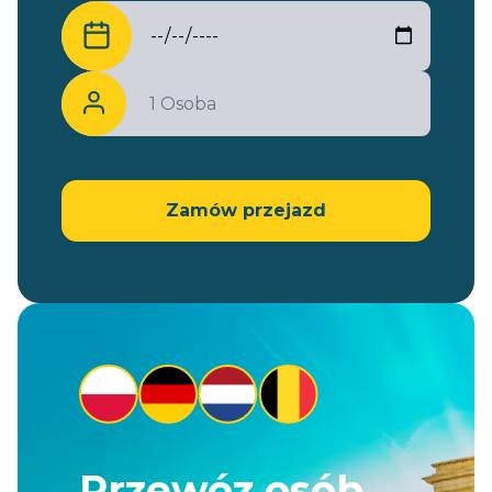
Zamów przejazd
Przewóz osób