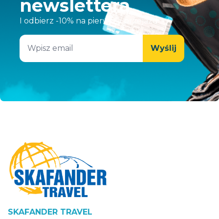
newslettera
I odbierz -10% na pierwszy przejazd
Wyślij
SKAFANDER TRAVEL